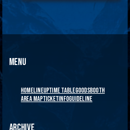
MENU
HOME
LINEUP
TIME TABLE
GOODS
BOOTH
AREA MAP
TICKET
INFO
GUIDELINE
ARCHIVE