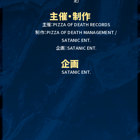
定)
主催・制作
主催：PIZZA OF DEATH RECORDS
制作：PIZZA OF DEATH MANAGEMENT /
SATANIC ENT.
企画：SATANIC ENT.
企画
SATANIC ENT.
HOME
LINEUP
TIME TABLE
GOODS