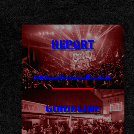
REPORT
SATANIC CARNIVAL 2024 速レポまとめ！
READ MORE >
GUIDELINE