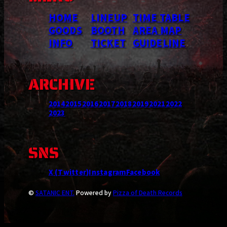
HOME
LINEUP
TIME TABLE
GOODS
BOOTH
AREA MAP
INFO
TICKET
GUIDELINE
ARCHIVE
2014
2015
2016
2017
2018
2019
2021
2022
2023
SNS
X (Twitter)
Instagram
Facebook
©
SATANIC ENT.
Powered by
Pizza of Death Records