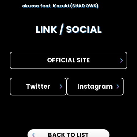
akuma feat. Kazuki (SHADOWS)
LINK / SOCIAL
OFFICIAL SITE
Twitter
Instagram
BACK TO LIST