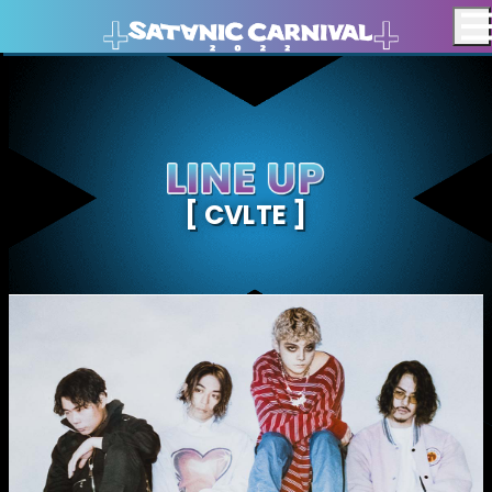
[ CVLTE ]
LINEUP
HOME
NEWS
VIDEO
GOODS
TIME
BOOTH
AREA MAP
TABLE