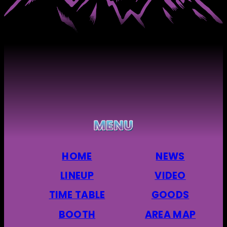
HOME
NEWS
LINEUP
VIDEO
TIME TABLE
GOODS
BOOTH
AREA MAP