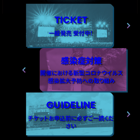
TICKET
一般発売 受付中！
感染症対策
開催における新型コロナウイルス
感染拡大予防への取り組み
GUIDELINE
チケットお申込前に必ずご一読くだ
さい