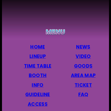
HOME
NEWS
LINEUP
VIDEO
TIME TABLE
GOODS
BOOTH
AREA MAP
INFO
TICKET
GUIDELINE
FAQ
ACCESS