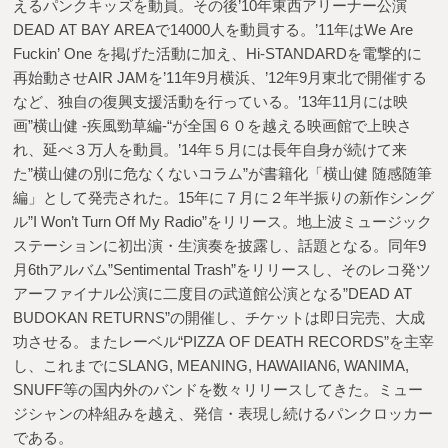
えるパンクキッズを動員。その後’10年東西アリーナー公演
DEAD AT BAY AREAで14000人を動員する。’11年はWe Are
Fuckin’ One を掲げた活動に加え、Hi-STANDARDを電撃的に
再始動させAIR JAMを’11年9月横浜、’12年9月東北で開催する
など、独自の復興支援活動を行っている。’13年11月には映
画”横山健 -疾風勁草編-“が全国６０を越える映画館で上映さ
れ、延べ３万人を動員。’14年５月には長年自身が続けて来
た”横山健の別に危なくないコラム”が書籍化「横山健 随感随筆
編」として発売された。15年に７月に２年半振りの新作シング
ル”I Won’t Turn Off My Radio”をリリース。地上波ミュージック
ステーションに初出演・生演奏を披露し、話題となる。同年9
月6thアルバム”Sentimental Trash”をリリースし、そのレコ発ツ
アーファイナル公演に二度目の武道館公演となる”DEAD AT
BUDOKAN RETURNS”の開催し、チケットは即日完売、大成
功させる。またレーベル“PIZZA OF DEATH RECORDS”を主宰
し、これまでにSLANG, MEANING, HAWAIIAN6, WANIMA,
SNUFF等の国内外のバンドを数々リリースしてきた。ミュー
ジシャンの枠組みを越え、発信・表現し続けるパンクロッカー
である。